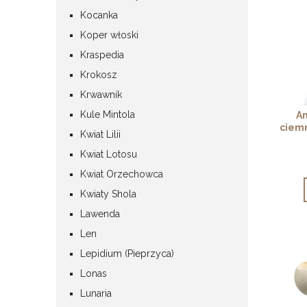
Kocanka
Koper włoski
Kraspedia
Krokosz
Krwawnik
Kule Mintola
Am
ciemn
Kwiat Lilii
Kwiat Lotosu
Kwiat Orzechowca
Kwiaty Shola
Lawenda
Len
Lepidium (Pieprzyca)
Lonas
Lunaria