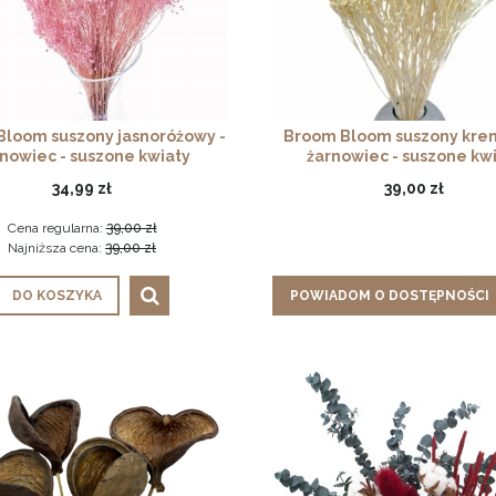
loom suszony jasnoróżowy -
Broom Bloom suszony kre
nowiec - suszone kwiaty
żarnowiec - suszone kw
34,99 zł
39,00 zł
Cena regularna:
39,00 zł
Najniższa cena:
39,00 zł
DO KOSZYKA
POWIADOM O DOSTĘPNOŚCI