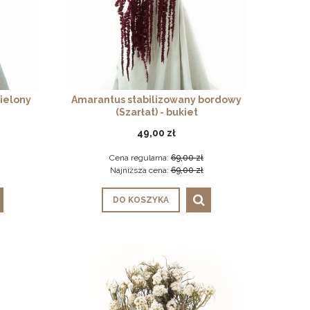
ielony
Amarantus stabilizowany bordowy
(Szarłat) - bukiet
49,00 zł
Cena regularna:
69,00 zł
Najniższa cena:
69,00 zł
DO KOSZYKA