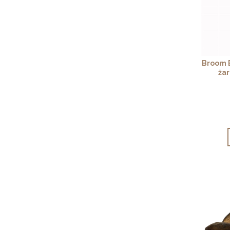
Broom B
żar