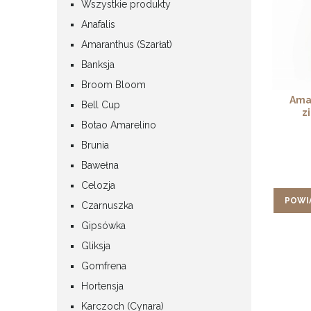
Wszystkie produkty
Anafalis
Amaranthus (Szarłat)
Banksja
Broom Bloom
Amar
Bell Cup
zi
Botao Amarelino
Brunia
Bawełna
Celozja
POWI
Czarnuszka
Gipsówka
Gliksja
Gomfrena
Hortensja
Karczoch (Cynara)