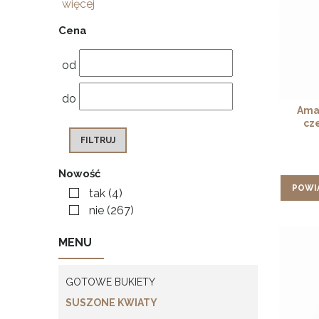
więcej
Cena
od
do
Amar
cze
FILTRUJ
Nowość
POWI
tak
(4)
nie
(267)
MENU
GOTOWE BUKIETY
SUSZONE KWIATY