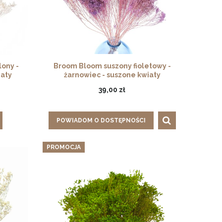
ony -
Broom Bloom suszony fioletowy -
iaty
żarnowiec - suszone kwiaty
39,00 zł
POWIADOM O DOSTĘPNOŚCI
PROMOCJA