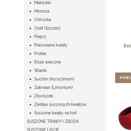
Makówki
Mimoza
Ostróżka
Oset (Szczeć)
Pieprz
Prasowane kwiaty
Bel
Protea
Róże wieczne
Wianki
POWI
Suchlin (Acroclinium)
Zatrwian (Limonium)
Złociszek
Zestaw suszonych kwiatów
Suszone kwiaty na tort
SUSZONE TRAWY I ZBOŻA
SUSZONE LIŚCIE