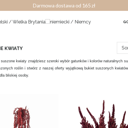
Darmowa dostawa od 165 zł
GO
So
E KWIATY
i suszone kwiaty znajdziesz szeroki wybór gatunków i kolorów naturalnych su
szonych roślin i stwórz z naszej oferty wyjątkową bukiet suszonych kwiató
la bliskiej osoby.