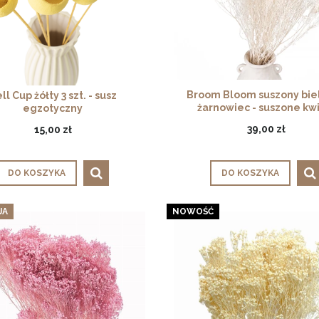
Broom Bloom suszony biel
ll Cup żółty 3 szt. - susz
żarnowiec - suszone kw
egzotyczny
39,00 zł
15,00 zł
DO KOSZYKA
DO KOSZYKA
JA
NOWOŚĆ