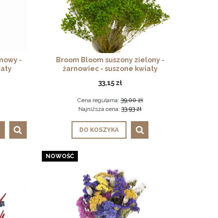
mowy -
Broom Bloom suszony zielony -
iaty
żarnowiec - suszone kwiaty
33,15 zł
Cena regularna:
39,00 zł
Najniższa cena:
33,93 zł
DO KOSZYKA
NOWOŚĆ