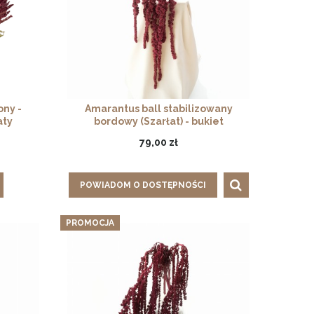
ony -
Amarantus ball stabilizowany
aty
bordowy (Szarłat) - bukiet
79,00 zł
POWIADOM O DOSTĘPNOŚCI
PROMOCJA