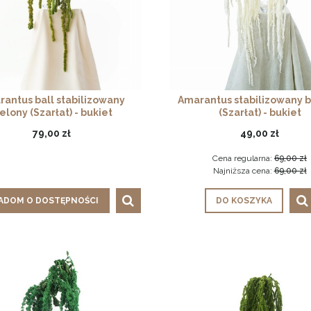
antus ball stabilizowany
Amarantus stabilizowany b
elony (Szarłat) - bukiet
(Szarłat) - bukiet
79,00 zł
49,00 zł
Cena regularna:
69,00 zł
Najniższa cena:
69,00 zł
ADOM O DOSTĘPNOŚCI
DO KOSZYKA