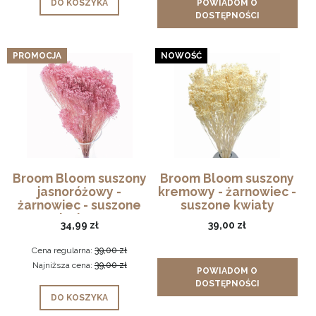
DO KOSZYKA
POWIADOM O
DOSTĘPNOŚCI
PROMOCJA
NOWOŚĆ
Broom Bloom suszony
Broom Bloom suszony
jasnoróżowy -
kremowy - żarnowiec -
żarnowiec - suszone
suszone kwiaty
kwiaty
34,99 zł
39,00 zł
Cena regularna:
39,00 zł
Najniższa cena:
39,00 zł
POWIADOM O
DOSTĘPNOŚCI
DO KOSZYKA