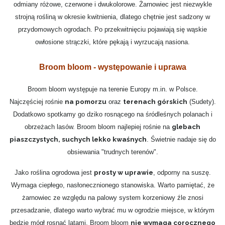
odmiany różowe, czerwone i dwukolorowe. Żarnowiec jest niezwykle
strojną rośliną w okresie kwitnienia, dlatego chętnie jest sadzony w
przydomowych ogrodach. Po przekwitnięciu pojawiają się wąskie
owłosione strączki, które pękają i wyrzucają nasiona.
Broom bloom - występowanie i uprawa
Broom bloom występuje na terenie Europy m.in. w Polsce.
na pomorzu
terenach górskich
Najczęściej rośnie
oraz
(Sudety).
Dodatkowo spotkamy go dziko rosnącego na śródleśnych polanach i
glebach
obrzeżach lasów. Broom bloom najlepiej rośnie na
piaszczystych, suchych lekko kwaśnych
. Świetnie nadaje się do
obsiewania "trudnych terenów".
prosty w uprawie
Jako roślina ogrodowa jest
, odporny na suszę.
Wymaga ciepłego, nasłonecznionego stanowiska. Warto pamiętać, że
żarnowiec ze względu na palowy system korzeniowy źle znosi
przesadzanie, dlatego warto wybrać mu w ogrodzie miejsce, w którym
nie wymaga corocznego
będzie mógł rosnąć latami. Broom bloom