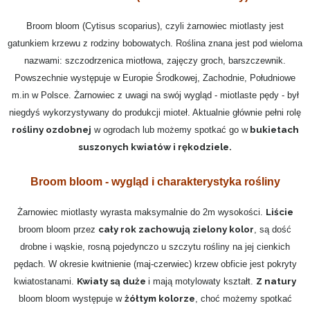
Broom bloom (Cytisus scoparius), czyli żarnowiec miotlasty jest
gatunkiem krzewu z rodziny bobowatych. Roślina znana jest pod wieloma
nazwami: szczodrzenica miotłowa, zajęczy groch, barszczewnik.
Powszechnie występuje w Europie Środkowej, Zachodnie, Południowe
m.in w Polsce. Żarnowiec z uwagi na swój wygląd - miotlaste pędy - był
niegdyś wykorzystywany do produkcji mioteł. Aktualnie głównie pełni rolę
rośliny ozdobnej
bukietach
w ogrodach lub możemy spotkać go w
suszonych kwiatów i rękodziele.
Broom bloom - wygląd i charakterystyka rośliny
Liście
Żarnowiec miotlasty wyrasta maksymalnie do 2m wysokości.
cały rok zachowują zielony kolor
broom bloom przez
, są dość
drobne i wąskie, rosną pojedynczo u szczytu rośliny na jej cienkich
pędach. W okresie kwitnienie (maj-czerwiec) krzew obficie jest pokryty
Kwiaty są duże
Z natury
kwiatostanami.
i mają motylowaty kształt.
żółtym kolorze
bloom bloom występuje w
, choć możemy spotkać