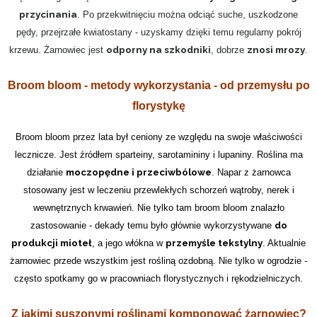
przycinania
. Po przekwitnięciu można odciąć suche, uszkodzone
pędy, przejrzałe kwiatostany - uzyskamy dzięki temu regularny pokrój
odporny na szkodniki
znosi mrozy
krzewu. Żarnowiec jest
, dobrze
.
Broom bloom - metody wykorzystania - od przemysłu po
florystykę
Broom bloom przez lata był ceniony ze względu na swoje właściwości
lecznicze. Jest źródłem sparteiny, sarotamininy i lupaniny. Roślina ma
moczopędne i przeciwbólowe
działanie
. Napar z żarnowca
stosowany jest w leczeniu przewlekłych schorzeń wątroby, nerek i
wewnętrznych krwawień. Nie tylko tam broom bloom znalazło
do
zastosowanie - dekady temu było głównie wykorzystywane
produkcji mioteł
przemyśle tekstylny
, a jego włókna w
. Aktualnie
żarnowiec przede wszystkim jest rośliną ozdobną. Nie tylko w ogrodzie -
często spotkamy go w pracowniach florystycznych i rękodzielniczych.
Z jakimi suszonymi roślinami komponować żarnowiec?