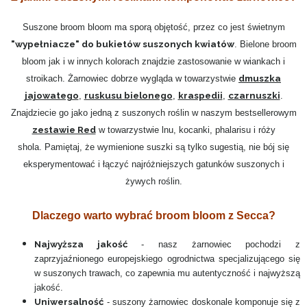
Suszone broom bloom ma sporą objętość, przez co jest świetnym
"wypełniacze" do bukietów suszonych kwiatów
. Bielone broom
bloom jak i w innych kolorach znajdzie zastosowanie w wiankach i
dmuszka
stroikach. Żarnowiec dobrze wygląda w towarzystwie
jajowatego
ruskusu bielonego
kraspedii
czarnuszki
,
,
,
.
Znajdziecie go jako jedną z suszonych roślin w naszym bestsellerowym
zestawie Red
w towarzystwie lnu, kocanki, phalarisu i róży
shola. Pamiętaj, że wymienione suszki są tylko sugestią, nie bój się
eksperymentować i łączyć najróżniejszych gatunków suszonych i
żywych roślin.
Dlaczego warto wybrać broom bloom z Secca?
Najwyższa jakość
- nasz żarnowiec pochodzi z
zaprzyjaźnionego europejskiego ogrodnictwa specjalizującego się
w suszonych trawach, co zapewnia mu autentyczność i najwyższą
jakość.
Uniwersalność
- suszony żarnowiec doskonale komponuje się z