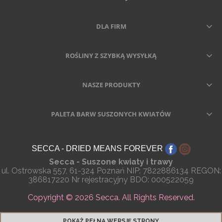
DLA FIRM
ROŚLINY Z SZYBKĄ WYSYŁKĄ
NASZE PRODUKTY
PALETA BARW SUSZONYCH KWIATÓW
SECCA - DRIED MEANS FOREVER
Secca - Suszone kwiaty i trawy
ul. Ostrowska 557, 61-324 Poznań NIP: 7822886134 REGON:
386817220 Nr rejestracyjny BDO: 000522059
Copyright © 2026 Secca. All Rights Reserved.
POKAŻ PEŁNĄ WERSJĘ STRONY