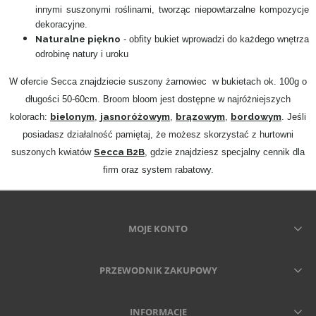
innymi suszonymi roślinami, tworząc niepowtarzalne kompozycje
dekoracyjne.
Naturalne piękno
- obfity bukiet wprowadzi do każdego wnętrza
odrobinę natury i uroku
W ofercie Secca znajdziecie suszony żarnowiec w bukietach ok. 100g o
długości 50-60cm. Broom bloom jest dostępne w najróżniejszych
bielonym
jasnoróżowym
brązowym
bordowym
kolorach:
,
,
,
. Jeśli
posiadasz działalność pamiętaj, że możesz skorzystać z hurtowni
Secca B2B
suszonych kwiatów
, gdzie znajdziesz specjalny cennik dla
firm oraz system rabatowy.
MOJE KONTO
PRZEWODNIK ZAKUPOWY
INFORMACJE