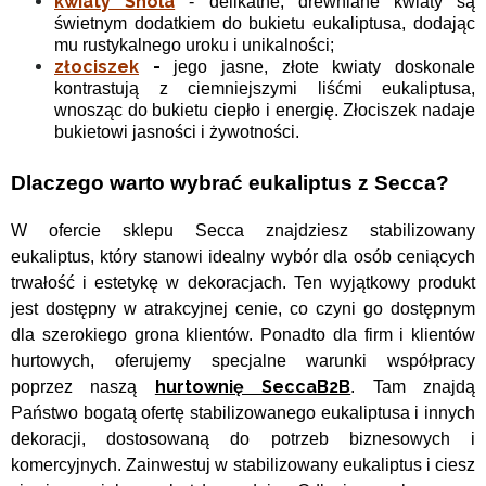
kwiaty Shola
- delikatne, drewniane kwiaty są
świetnym dodatkiem do bukietu eukaliptusa, dodając
mu rustykalnego uroku i unikalności;
złociszek
-
jego jasne, złote kwiaty doskonale
kontrastują z ciemniejszymi liśćmi eukaliptusa,
wnosząc do bukietu ciepło i energię. Złociszek nadaje
bukietowi jasności i żywotności.
Dlaczego warto wybrać eukaliptus z Secca?
W ofercie sklepu Secca znajdziesz stabilizowany
eukaliptus, który stanowi idealny wybór dla osób ceniących
trwałość i estetykę w dekoracjach. Ten wyjątkowy produkt
jest dostępny w atrakcyjnej cenie, co czyni go dostępnym
dla szerokiego grona klientów. Ponadto dla firm i klientów
hurtowych, oferujemy specjalne warunki współpracy
hurtownię SeccaB2B
poprzez naszą
. Tam znajdą
Państwo bogatą ofertę stabilizowanego eukaliptusa i innych
dekoracji, dostosowaną do potrzeb biznesowych i
komercyjnych.
Zainwestuj w stabilizowany eukaliptus i ciesz