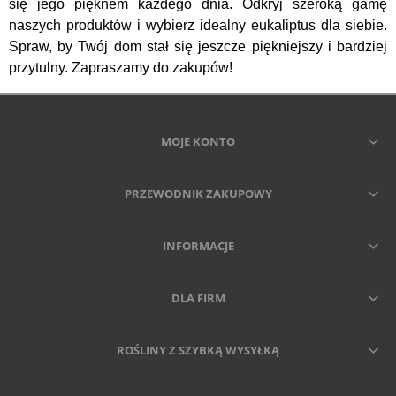
się jego pięknem każdego dnia. Odkryj szeroką gamę
naszych produktów i wybierz idealny eukaliptus dla siebie.
Spraw, by Twój dom stał się jeszcze piękniejszy i bardziej
przytulny. Zapraszamy do zakupów!
MOJE KONTO
PRZEWODNIK ZAKUPOWY
INFORMACJE
DLA FIRM
ROŚLINY Z SZYBKĄ WYSYŁKĄ