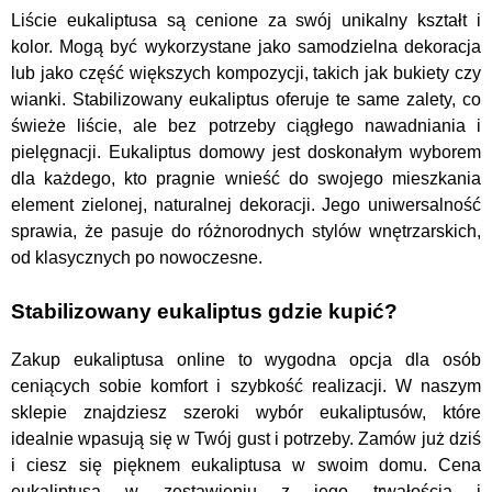
Liście eukaliptusa są cenione za swój unikalny kształt i
kolor. Mogą być wykorzystane jako samodzielna dekoracja
lub jako część większych kompozycji, takich jak bukiety czy
wianki. Stabilizowany eukaliptus oferuje te same zalety, co
świeże liście, ale bez potrzeby ciągłego nawadniania i
pielęgnacji.
Eukaliptus domowy jest doskonałym wyborem
dla każdego, kto pragnie wnieść do swojego mieszkania
element zielonej, naturalnej dekoracji. Jego uniwersalność
sprawia, że pasuje do różnorodnych stylów wnętrzarskich,
od klasycznych po nowoczesne.
Stabilizowany eukaliptus gdzie kupić?
Zakup eukaliptusa online to wygodna opcja dla osób
ceniących sobie komfort i szybkość realizacji. W naszym
sklepie znajdziesz szeroki wybór eukaliptusów, które
idealnie wpasują się w Twój gust i potrzeby. Zamów już dziś
i ciesz się pięknem eukaliptusa w swoim domu.
Cena
eukaliptusa w zestawieniu z jego trwałością i