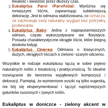
trwałość i świeżość przez dłuższy czas.
Eukaliptus Parvi (Parvifolia)
: Wyróżnia się
mniejszymi liśćmi, zapewniając subtelniejszą
oznacza,
dekorację. Jest to odmiana stabilizowana, co
że zachowuje swój naturalny wygląd bez potrzeby
podlewania.
Eukaliptus Baby
: Jedna z najpopularniejszych
odmian, często wykorzystywane we florystyce.
Posiada charakterystyczne okrągłe liście, które biegną
dookoła łodygi.
Eukaliptus Cinerea
:
Odmiana o klasycznych,
dużych, okrągłych liściach o zielono -szarym odcieniu.
Wszystkie te rodzaje eukaliptusa łączą w sobie piękno
naturalnych roślin z trwałością i praktycznością. To idealne
rozwiązanie do tworzenia wyjątkowych kompozycji i
dekoracji. Pamiętaj, że wymienione suszki są tylko sugestią,
nie bój się eksperymentować i łączyć najróżniejszych
gatunków suszonych i żywych roślin.
Eukaliptus w doniczce - zielony akcent w