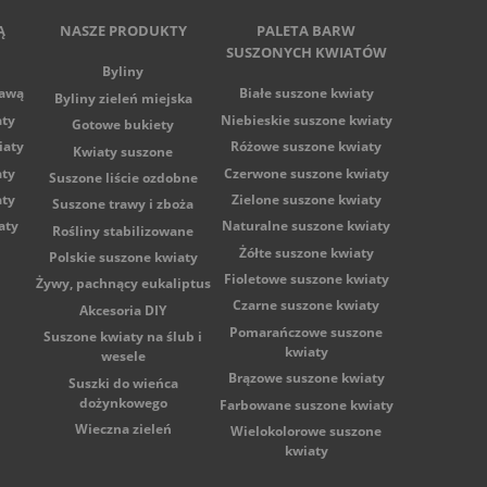
Ą
NASZE PRODUKTY
PALETA BARW
SUSZONYCH KWIATÓW
Byliny
tawą
Białe suszone kwiaty
Byliny zieleń miejska
aty
Niebieskie suszone kwiaty
Gotowe bukiety
iaty
Różowe suszone kwiaty
Kwiaty suszone
aty
Czerwone suszone kwiaty
Suszone liście ozdobne
aty
Zielone suszone kwiaty
Suszone trawy i zboża
aty
Naturalne suszone kwiaty
Rośliny stabilizowane
Żółte suszone kwiaty
Polskie suszone kwiaty
Fioletowe suszone kwiaty
Żywy, pachnący eukaliptus
Czarne suszone kwiaty
Akcesoria DIY
Pomarańczowe suszone
Suszone kwiaty na ślub i
kwiaty
wesele
Brązowe suszone kwiaty
Suszki do wieńca
dożynkowego
Farbowane suszone kwiaty
Wieczna zieleń
Wielokolorowe suszone
kwiaty