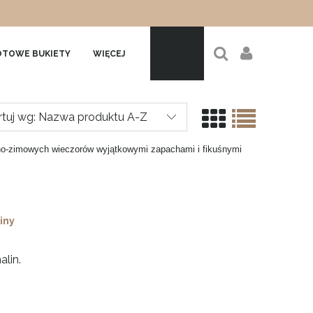
TOWE BUKIETY
WIĘCEJ
rtuj wg:
Nazwa produktu A-Z
nno-zimowych wieczorów wyjątkowymi zapachami i fikuśnymi
iny
lin.