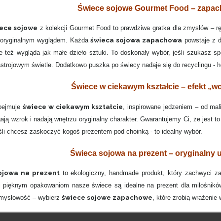
Świece sojowe Gourmet Food – zapach,
ece sojowe
z kolekcji Gourmet Food to prawdziwa gratka dla zmysłów – r
świeca sojowa zapachowa
 oryginalnym wyglądem. Każda
powstaje z db
le też wygląda jak małe dzieło sztuki. To doskonały wybór, jeśli szukasz 
strojowym świetle. Dodatkowo puszka po świecy nadaje się do recyclingu - ho
Świece w ciekawym kształcie – efekt „
świece w ciekawym kształcie
bejmuje
, inspirowane jedzeniem – od mal
ają wzrok i nadają wnętrzu oryginalny charakter. Gwarantujemy Ci, że jest t
śli chcesz zaskoczyć kogoś prezentem pod choinką - to idealny wybór.
Świeca sojowa na prezent – oryginalny 
ojowa na prezent
to ekologiczny, handmade produkt, który zachwyci z
 pięknym opakowaniom nasze świece są idealne na prezent dla miłośników
świece sojowe zapachowe
omysłowość – wybierz
, które zrobią wrażeni