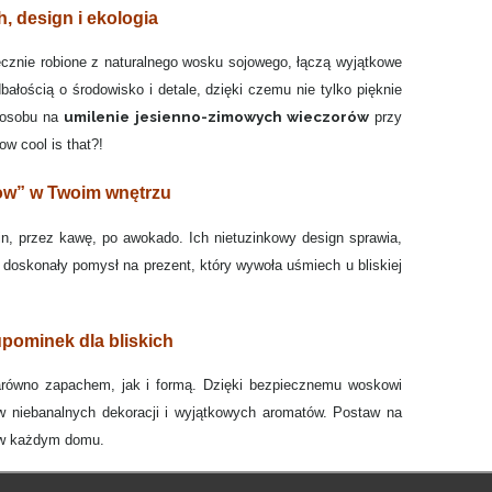
 design i ekologia
ęcznie robione z naturalnego wosku sojowego, łączą wyjątkowe
ałością o środowisko i detale, dzięki czemu nie tylko pięknie
umilenie jesienno-zimowych wieczorów
sposobu na
przy
w cool is that?!
wow” w Twoim wnętrzu
in, przez kawę, po awokado. Ich nietuzinkowy design sprawia,
o doskonały pomysł na prezent, który wywoła uśmiech u bliskiej
upominek dla bliskich
arówno zapachem, jak i formą. Dzięki bezpiecznemu woskowi
 niebanalnych dekoracji i wyjątkowych aromatów. Postaw na
e w każdym domu.