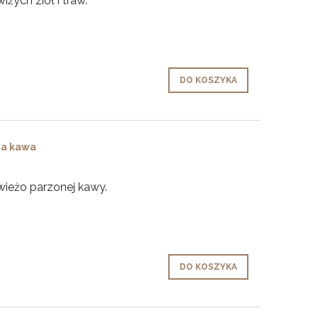
żych ziół i traw.
DO KOSZYKA
na kawa
ieżo parzonej kawy.
DO KOSZYKA