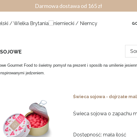
Darmowa dostawa od 165 zł
GO
So
 SOJOWE
owe Gourmet Food to świetny pomysł na prezent i sposób na umilenie jesie
 inspirowanymi jedzeniem.
Świeca sojowa - dojrzałe mal
Świeca sojowa o zapachu ma
Dostępność:
mała ilość