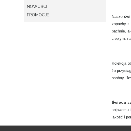
NOWOŚCI
PROMOCJE
świ
Nasze
zapachy z
pachnie, a
ciepłym, na
Kolekcja o
że przyciąg
osobny. Je
Świeca s
sojowemu i
jakość i p