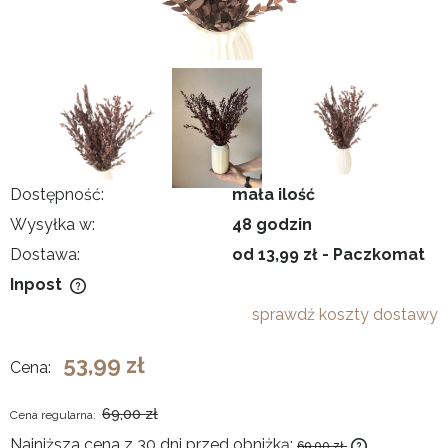
Dostępność:
mała ilość
Wysyłka w:
48 godzin
Dostawa:
od 13,99 zł
- Paczkomat
Inpost
Cena nie obejmuje ewentualnych kosztów płatności
sprawdź koszty dostawy
53,99 zł
Cena:
69,00 zł
Cena regularna:
Najniższa cena z 30 dni przed obniżką:
69,00 zł