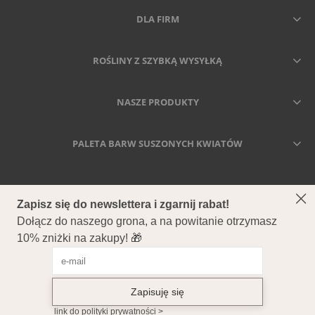
DLA FIRM
ROŚLINY Z SZYBKĄ WYSYŁKĄ
NASZE PRODUKTY
PALETA BARW SUSZONYCH KWIATÓW
SECCA - DRIED MEANS FOREVER
Secca - Suszone kwiaty i trawy
ul. Ostrowska 557, 61-324 Poznań NIP: 7822886134 REGON:
386817220 Nr rejestracyjny BDO: 000522059
Copyright © 2026 Secca. All Rights Reserved.
POKAŻ PEŁNĄ WERSJĘ STRONY