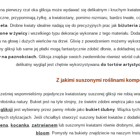
na pierwszy rzut oka gliksja może wydawać się delikatnym i kruchym kwiatem 
yczne, przypominają żyłkę, a kwiatostany, pomimo rozmiaru, bardzo trwałe, co
ieła
biżuteria
. Drobne kwiaty idealnie nadają się do precyzyjnych prac jak
one w żywicy
i wszelkiego typu dekoracje wykonane z tego materiału. Doda
 na głowę i dużych wieńców na drzwi. Glixię z powodzeniem możemy wykor
ny gliksji lub same jej płatki mogą fantastycznie zdobić dłonie, a dokładnie
y na paznokciach.
Gliksja znajduje swoich zwolenników również wśród cukie
do tortów artysty
delikatny wygląd jest chętnie wykorzystywana
Z jakimi suszonymi roślinami komp
ześniej wspomnieliśmy pojedyncze kwiatostany suszonej gliksji nie robią wraż
iłośnika natury. Bukiet jest na tyle strojny, że świetni zdobni wnętrza jako 
gliksji
bukiet ślubny
jest wybierany przez panny młode jako
. Wiązka tych
nych stylizacjach. Jeśli chciałbyś stworzyć suszony bukiet kwiatów z dodat
reną
kocanką
zatrwianem
,
,
lub suszonymi kwiatami równie drobnymi, al
bloom
. Pomysły na bukiety znajdziecie na naszym Ins