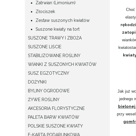
Zatrwian (Limonium)
Choć 
Złociszek
elast
Zestaw suszonych kwiatów
rękodz
Suszone kwiaty na tort
zatopi
SUSZONE TRAWY I ZBOŻA
wianków
SUSZONE LIŚCIE
kwiatosta
kwiat
STABILIZOWANE ROŚLINY
WIANKI Z SUSZONYCH KWIATÓW
SUSZ EGZOTYCZNY
DOŻYNKI
BYLINY OGRODOWE
Jak już wc
jednego m
ŻYWE ROŚLINY
bielonej 
AKCESORIA FLORYSTYCZNE
przy wesel
PALETA BARW KWIATÓW
gomf
POLSKIE SUSZONE KWIATY
E-KARTA PODARUNKOWA