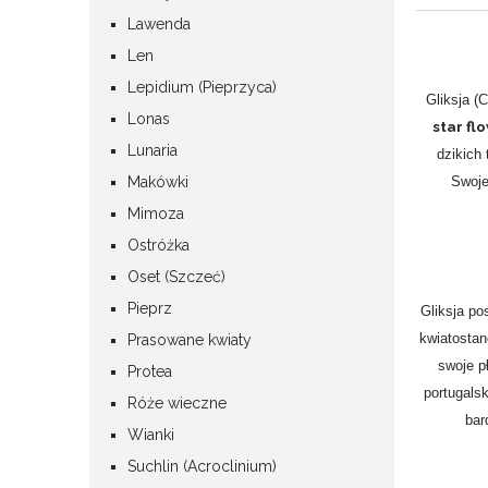
Lawenda
Len
Lepidium (Pieprzyca)
Gliksja (
Lonas
star fl
Lunaria
dzikich
Makówki
Swoje
Mimoza
Ostróżka
Oset (Szczeć)
Pieprz
Gliksja po
kwiatostan
Prasowane kwiaty
swoje p
Protea
portugals
Róże wieczne
bar
Wianki
Suchlin (Acroclinium)