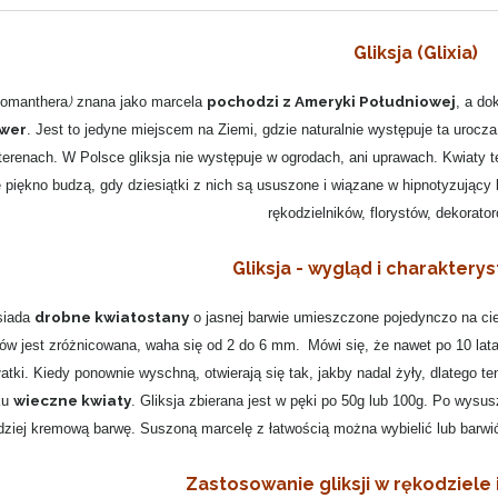
Gliksja (Glixia)
)
pochodzi z Ameryki Południowej
Comanthera
znana jako marcela
, a dok
ower
. Jest to jedyne miejscem na Ziemi, gdzie naturalnie występuje ta urocz
 terenach. W Polsce gliksja nie występuje w ogrodach, ani uprawach. Kwiaty 
 piękno budzą, gdy dziesiątki z nich są ususzone i wiązane w hipnotyzujący 
rękodzielników, florystów, dekorato
Gliksja - wygląd i charakterys
drobne kwiatostany
siada
o jasnej barwie umieszczone pojedynczo na cie
ów jest zróżnicowana, waha się od 2 do 6 mm.
Mówi się, że nawet po 10 lat
łatki. Kiedy ponownie wyschną, otwierają się tak, jakby nadal żyły, dlatego t
wieczne kwiaty
ku
. Gliksja zbierana jest w pęki po 50g lub 100g. Po wysus
dziej kremową barwę. Suszoną marcelę z łatwością można wybielić lub barwić, d
Zastosowanie gliksji w rękodziele