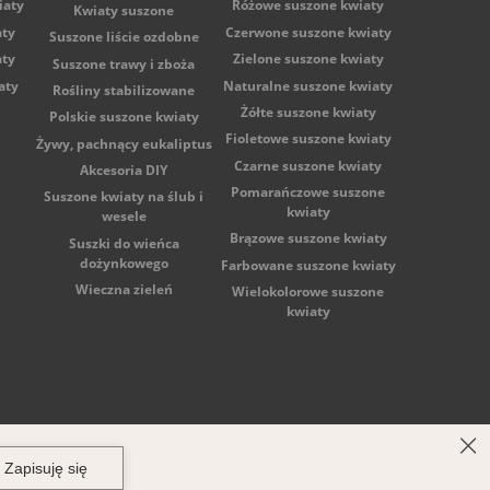
iaty
Różowe suszone kwiaty
Kwiaty suszone
aty
Czerwone suszone kwiaty
Suszone liście ozdobne
aty
Zielone suszone kwiaty
Suszone trawy i zboża
aty
Naturalne suszone kwiaty
Rośliny stabilizowane
Żółte suszone kwiaty
Polskie suszone kwiaty
Fioletowe suszone kwiaty
Żywy, pachnący eukaliptus
Czarne suszone kwiaty
Akcesoria DIY
Pomarańczowe suszone
Suszone kwiaty na ślub i
kwiaty
wesele
Brązowe suszone kwiaty
Suszki do wieńca
dożynkowego
Farbowane suszone kwiaty
Wieczna zieleń
Wielokolorowe suszone
kwiaty
acyjny BDO: 000522059