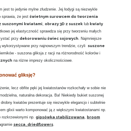
jest to jedynie mylne złudzenie. Jej łodygi są niezwykle
świetnym surowcem do tworzenia
 sprawia, że jest
 z suszonymi kwiatami
obrazy 3D z suszek
kwiaty
,
lub
tkowo jej elastyczność sprawdza się przy tworzeniu małych
dekorowaniu świec sojowych
zystać przy
. Najmniejsze
suszone
j są wykorzystywane przy najnowszym trendzie, czyli
rników - suszona gliksja z racji na różnorodność kolorów i
cznych
na różne imprezy okolicznościowe.
onować gliksję?
enie, lecz obfite pęki jej kwiatostanów rozkochały w sobie nie
samodzielna, naturalna dekoracja. Ba! Niekiedy bukiet suszonej
 drobny kwiatów prezentuje się niezwykle elegancjo i subtelnie
kiem glixii warto komponować ją z większymi kwiatostanami np.
gipsówka stabilizowana
broom
e rozkrzewionymi np.
,
secca_driedflowers
tagramie
.