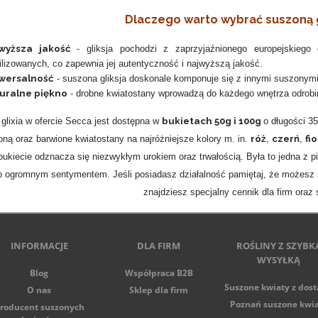
Dlaczego warto wybrać suszoną g
wyższa jakość
- gliksja pochodzi z zaprzyjaźnionego europejskiego
ilizowanych, co zapewnia jej autentyczność i najwyższą jakość.
wersalność
- suszona gliksja doskonale komponuje się z innymi suszonymi
uralne piękno
- drobne kwiatostany wprowadzą do każdego wnętrza odrobin
bukietach 50g i 100g
glixia w ofercie Secca jest dostępna w
o długości 3
róż
czerń
fio
loną oraz barwione kwiatostany na najróżniejsze kolory m. in.
,
,
kiecie odznacza się niezwykłym urokiem oraz trwałością. Była to jedna z pi
to ogromnym sentymentem. Jeśli posiadasz działalność pamiętaj, że możesz
znajdziesz specjalny cennik dla firm oraz
INFORMACJE
DLA FIRM
ROŚLINY Z SZYBK
WYSYŁKĄ
Blog
Współpraca B2B
Suszone kwiaty z dos
O nas
Sklep dla firm
Poznań suszone kwi
roducent suszonych