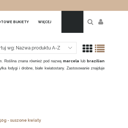
TOWE BUKIETY
WIĘCEJ
rtuj wg:
Nazwa produktu A-Z
marcela
brazilian
iem. Roślina znana również pod nazwą
lub
łka łodygi i drobne, białe kwiatostany. Zastosowanie znajduje
 50g - suszone kwiaty