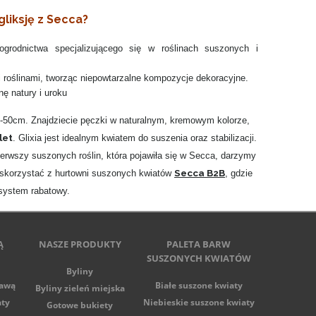
liksję z Secca?
 ogrodnictwa specjalizującego się w roślinach suszonych i
 roślinami, tworząc niepowtarzalne kompozycje dekoracyjne.
ę natury i uroku
5-50cm. Znajdziecie pęczki w naturalnym, kremowym kolorze,
let
. Glixia jest idealnym kwiatem do suszenia oraz stabilizacji.
erwszy suszonych roślin, która pojawiła się w Secca, darzymy
Secca B2B
 skorzystać z hurtowni suszonych kwiatów
, gdzie
 system rabatowy.
Ą
NASZE PRODUKTY
PALETA BARW
SUSZONYCH KWIATÓW
Byliny
tawą
Białe suszone kwiaty
Byliny zieleń miejska
aty
Niebieskie suszone kwiaty
Gotowe bukiety