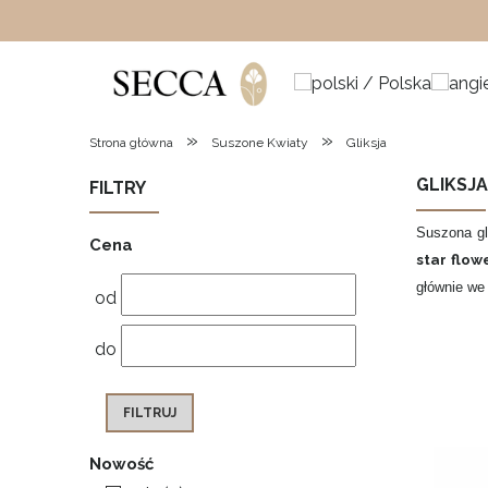
»
»
Strona główna
Suszone Kwiaty
Gliksja
GLIKSJ
FILTRY
Suszona gl
Cena
star flow
głównie we 
od
do
FILTRUJ
Nowość