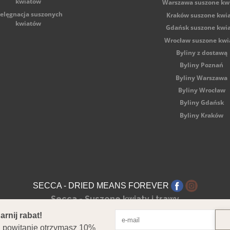
kwiatów
Warszawa suszone kw
ielęgnacja suszonych
Kraków suszone kwi
kwiatów
Gdańsk suszone kwi
Wrocław suszone kwi
Byliny z dostawą
Byliny Poznań
Byliny Warszawa
Byliny Wrocław
Byliny Gdańsk
Byliny Kraków
SECCA - DRIED MEANS FOREVER
Secca - Suszone kwiaty i trawy
1-324 Poznań NIP: 7822886134 REGON: 386817220 Nr rejestr
Copyright © 2026 Secca. All Rights Reserved.