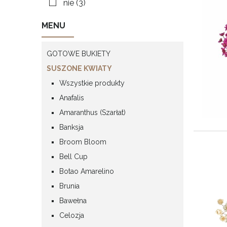
nie
(3)
MENU
GOTOWE BUKIETY
SUSZONE KWIATY
Wszystkie produkty
Anafalis
Amaranthus (Szarłat)
Banksja
Broom Bloom
Bell Cup
Botao Amarelino
Brunia
Bawełna
Celozja