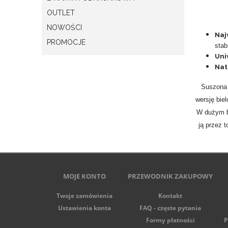
OUTLET
NOWOŚCI
Naj
PROMOCJE
stab
Uni
Nat
Suszona 
wersję bie
W dużym bu
ją przez 
MOJE KONTO
PRZEWODNIK ZAKUPOWY
Twoje zamówienia
Kontakt
Ustawienia konta
FAQ - częste pytania
Formy płatności
P