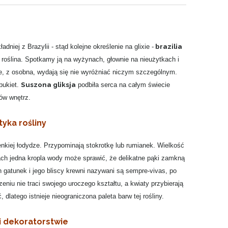
brazilia
ładniej z Brazylii - stąd kolejne określenie na glixie -
a roślina. Spotkamy ją na wyżynach, głownie na nieużytkach i
te, z osobna, wydają się nie wyróżniać niczym szczególnym.
Suszona gliksja
bukiet.
podbiła serca na całym świecie
rów wnętrz.
tyka rośliny
nkiej łodydze. Przypominają stokrotkę lub rumianek. Wielkość
ach jedna kropla wody może sprawić, że delikatne pąki zamkną
en gatunek i jego bliscy krewni nazywani są sempre-vivas, po
zeniu nie traci swojego uroczego kształtu, a kwiaty przybierają
latego istnieje nieograniczona paleta barw tej rośliny.
 i dekoratorstwie