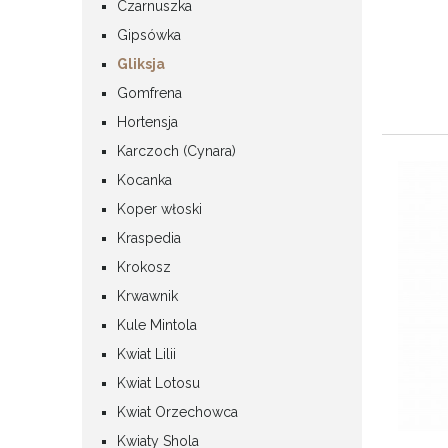
Czarnuszka
Gipsówka
Gliksja
Gomfrena
Hortensja
Karczoch (Cynara)
Kocanka
Koper włoski
Kraspedia
Krokosz
Krwawnik
Kule Mintola
Kwiat Lilii
Kwiat Lotosu
Kwiat Orzechowca
Kwiaty Shola