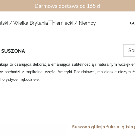
Darmowa dostawa od 165 zł
GO
So
A SUSZONA
iksja to czarująca dekoracja emanująca subtelnością i naturalnym wdzięk
er
pochodzi z tropikalnej części Ameryki Południowej, ma cienkie niczym ży
florystyce i rękodziele.
Suszona gliksja fuksja, glixia