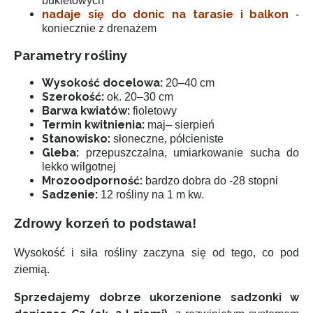
bukietowych
nadaje się do donic na tarasie i balkon
-
koniecznie z drenażem
Parametry rośliny
Wysokość docelowa:
20–40 cm
Szerokość:
ok. 20–30 cm
Barwa kwiatów:
fioletowy
Termin kwitnienia:
maj– sierpień
Stanowisko:
słoneczne, półcieniste
Gleba:
przepuszczalna, umiarkowanie sucha do
lekko wilgotnej
Mrozoodporność:
bardzo dobra do -28 stopni
Sadzenie:
12 rośliny na 1 m kw.
Zdrowy korzeń to podstawa!
Wysokość i siła rośliny zaczyna się od tego, co pod
ziemią.
Sprzedajemy dobrze ukorzenione sadzonki w