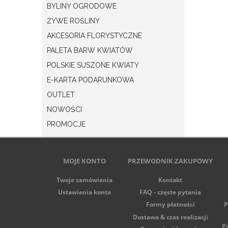
BYLINY OGRODOWE
ŻYWE ROŚLINY
AKCESORIA FLORYSTYCZNE
PALETA BARW KWIATÓW
POLSKIE SUSZONE KWIATY
E-KARTA PODARUNKOWA
OUTLET
NOWOŚCI
PROMOCJE
MOJE KONTO
PRZEWODNIK ZAKUPOWY
Twoje zamówienia
Kontakt
Ustawienia konta
FAQ - częste pytania
Formy płatności
P
Dostawa & czas realizacji
P