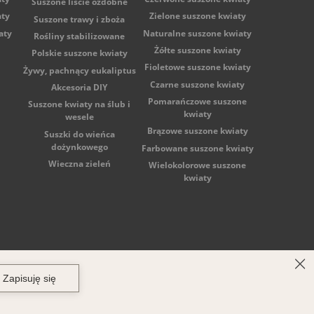
Suszone liście ozdobne
aty
Zielone suszone kwiaty
Suszone trawy i zboża
aty
Naturalne suszone kwiaty
Rośliny stabilizowane
Żółte suszone kwiaty
Polskie suszone kwiaty
Fioletowe suszone kwiaty
Żywy, pachnący eukaliptus
Czarne suszone kwiaty
Akcesoria DIY
Pomarańczowe suszone
Suszone kwiaty na ślub i
kwiaty
wesele
Brązowe suszone kwiaty
Suszki do wieńca
dożynkowego
Farbowane suszone kwiaty
Wieczna zieleń
Wielokolorowe suszone
kwiaty
acyjny BDO: 000522059