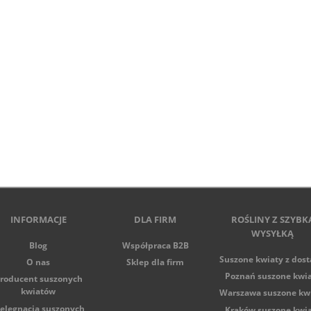
INFORMACJE
DLA FIRM
ROŚLINY Z SZYBK
WYSYŁKĄ
Blog
Współpraca B2B
Suszone kwiaty z dos
O nas
Sklep dla firm
Poznań suszone kwi
roducent suszonych
kwiatów
Warszawa suszone kw
ielęgnacja suszonych
Kraków suszone kwi