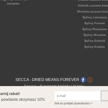
kwiatów
Gdańsk suszone kwi
Wrocław suszone kwi
Byliny z dostawą
Byliny Poznań
Byliny Warszawa
Byliny Wrocław
Byliny Gdańsk
Byliny Kraków
SECCA - DRIED MEANS FOREVER
Secca - Suszone kwiaty i trawy
1-324 Poznań NIP: 7822886134 REGON: 386817220 Nr rejestr
Copyright © 2026 Secca. All Rights Reserved.