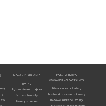
Ą
NASZE PRODUKTY
PALETA BARW
SUSZONYCH KWIATÓW
Byliny
tawą
Białe suszone kwiaty
Byliny zieleń miejska
aty
Niebieskie suszone kwiaty
Gotowe bukiety
iaty
Różowe suszone kwiaty
Kwiaty suszone
aty
Czerwone suszone kwiaty