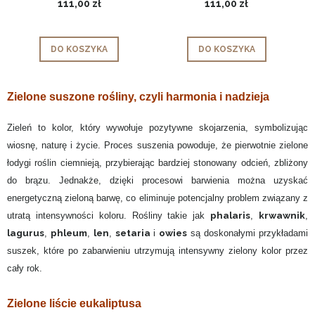
111,00 zł
111,00 zł
DO KOSZYKA
DO KOSZYKA
Zielone suszone rośliny, czyli harmonia i nadzieja
Zieleń to kolor, który wywołuje pozytywne skojarzenia, symbolizując
wiosnę, naturę i życie. Proces suszenia powoduje, że pierwotnie zielone
łodygi roślin ciemnieją, przybierając bardziej stonowany odcień, zbliżony
do brązu. Jednakże, dzięki procesowi barwienia można uzyskać
energetyczną zieloną barwę, co eliminuje potencjalny problem związany z
phalaris
krwawnik
utratą intensywności koloru. Rośliny takie jak
,
,
lagurus
phleum
len
setaria
owies
,
,
,
i
są doskonałymi przykładami
suszek, które po zabarwieniu utrzymują intensywny zielony kolor przez
cały rok.
Zielone liście eukaliptusa