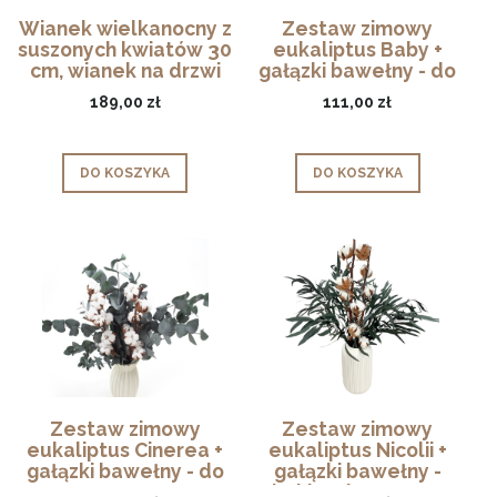
Wianek wielkanocny z
Zestaw zimowy
suszonych kwiatów 30
eukaliptus Baby +
cm, wianek na drzwi
gałązki bawełny - do
wazonu
189,00 zł
111,00 zł
DO KOSZYKA
DO KOSZYKA
Zestaw zimowy
Zestaw zimowy
eukaliptus Cinerea +
eukaliptus Nicolii +
gałązki bawełny - do
gałązki bawełny -
wazonu
bukiet do wazonu