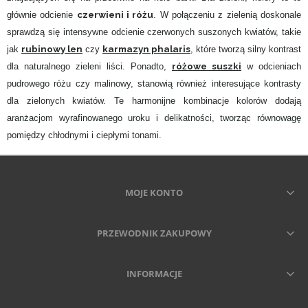
czerwieni i różu
głównie odcienie
. W połączeniu z zielenią doskonale
sprawdzą się intensywne odcienie czerwonych suszonych kwiatów, takie
rubinowy len
karmazyn phalaris
jak
czy
, które tworzą silny kontrast
różowe suszki
dla naturalnego zieleni liści. Ponadto,
w odcieniach
pudrowego różu czy malinowy, stanowią również interesujące kontrasty
dla zielonych kwiatów. Te harmonijne kombinacje kolorów dodają
aranżacjom wyrafinowanego uroku i delikatności, tworząc równowagę
pomiędzy chłodnymi i ciepłymi tonami.
MOJE KONTO
PRZEWODNIK ZAKUPOWY
INFORMACJE