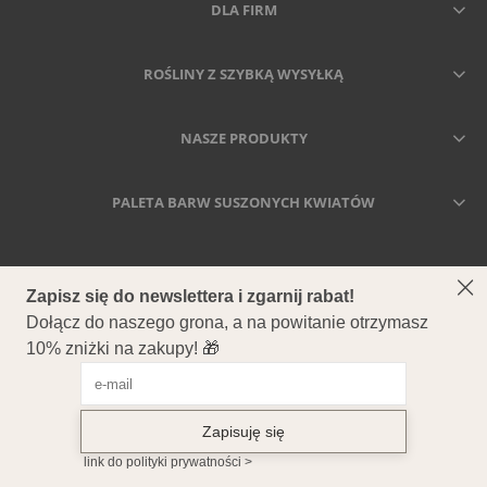
DLA FIRM
ROŚLINY Z SZYBKĄ WYSYŁKĄ
NASZE PRODUKTY
PALETA BARW SUSZONYCH KWIATÓW
SECCA - DRIED MEANS FOREVER
Secca - Suszone kwiaty i trawy
ul. Ostrowska 557, 61-324 Poznań NIP: 7822886134 REGON:
386817220 Nr rejestracyjny BDO: 000522059
Copyright © 2026 Secca. All Rights Reserved.
POKAŻ PEŁNĄ WERSJĘ STRONY
Sklep internetowy Shoper.pl