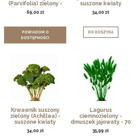
(Parvifolia) zielony -
suszone kwiaty
liście eukaliptusa
69,00 zł
34,00 zł
POWIADOM O
DO KOSZYKA
DOSTĘPNOŚCI
Krwawnik suszony
Lagurus
zielony (Achillea) -
ciemnozielony -
suszone kwiaty
dmuszek jajowaty - 70
szt.
34,00 zł
35,99 zł