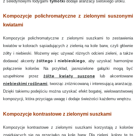
tymotki
z seledynowymi łodygami
dodaje aranżacji sielskiego uroku.
Kompozycje polichromatyczne z zielonymi suszonymi
kwiatami
Kompozycje polichromatyczne z zielonymi suszkami to zestawienia
kwiatów w kolorach sąsiadujących z zielenią na kole barw, czyli głównie
żółty i niebieski. Możemy więc używać różnych odcieni zieleni, a także
żółtego i niebieskiego
dodawać akcenty
, aby uzyskać harmonijne
połączenie kolorów. Na przykład, jasnozielone gałązki mogą być
żółte kwiaty suszone
uzupełnione przez
lub akcentowane
niebieskimi roślinami
, tworząc zróżnicowaną i interesującą aranżację.
Dzięki takiemu podejściu można uzyskać efekt bogatej, wielowarstwowej
kompozycji, która przyciąga uwagę i dodaje świeżości każdemu wnętrzu.
Kompozycje kontrastowe z zielonymi suszkami
Kompozycje kontrastowe z zielonymi suszkami korzystają z kolorów
znajdujących się na przeciwko na kole barw. Dla zieleni, kolory te to