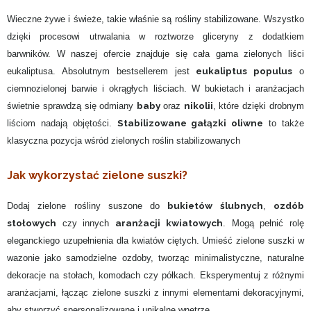
Wieczne żywe i świeże, takie właśnie są rośliny stabilizowane. Wszystko
dzięki procesowi utrwalania w roztworze gliceryny z dodatkiem
barwników. W naszej ofercie znajduje się cała gama zielonych liści
eukaliptus populus
eukaliptusa. Absolutnym bestsellerem jest
o
ciemnozielonej barwie i okrągłych liściach. W bukietach i aranżacjach
baby
nikolii
świetnie sprawdzą się odmiany
oraz
, które dzięki drobnym
Stabilizowane gałązki oliwne
liściom nadają objętości.
to także
klasyczna pozycja wśród zielonych roślin stabilizowanych
Jak wykorzystać zielone suszki?
bukietów ślubnych
ozdób
Dodaj zielone rośliny suszone do
,
stołowych
aranżacji kwiatowych
czy innych
. Mogą pełnić rolę
eleganckiego uzupełnienia dla kwiatów ciętych. Umieść zielone suszki w
wazonie jako samodzielne ozdoby, tworząc minimalistyczne, naturalne
dekoracje na stołach, komodach czy półkach. Eksperymentuj z różnymi
aranżacjami, łącząc zielone suszki z innymi elementami dekoracyjnymi,
aby stworzyć spersonalizowane i unikalne wnętrze.