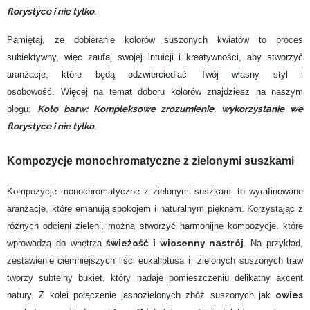
florystyce i nie tylko
.
Pamiętaj, że dobieranie kolorów suszonych kwiatów to proces
subiektywny, więc zaufaj swojej intuicji i kreatywności, aby stworzyć
aranżacje, które będą odzwierciedlać Twój własny styl i
osobowość. Więcej na temat doboru kolorów znajdziesz na naszym
Koło barw: Kompleksowe zrozumienie, wykorzystanie we
blogu:
florystyce i nie tylko
.
Kompozycje monochromatyczne z zielonymi suszkami
Kompozycje monochromatyczne z zielonymi suszkami to wyrafinowane
aranżacje, które emanują spokojem i naturalnym pięknem. Korzystając z
różnych odcieni zieleni, można stworzyć harmonijne kompozycje, które
świeżość i wiosenny nastrój
wprowadzą do wnętrza
. Na przykład,
zestawienie ciemniejszych liści eukaliptusa i zielonych suszonych traw
tworzy subtelny bukiet, który nadaje pomieszczeniu delikatny akcent
owies
natury. Z kolei połączenie jasnozielonych zbóż suszonych jak