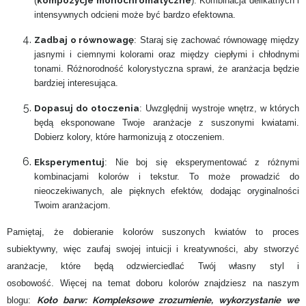
(
). Kombinacja delikatnych i
intensywnych odcieni może być bardzo efektowna.
Zadbaj o równowagę
: Staraj się zachować równowagę między
jasnymi i ciemnymi kolorami oraz między ciepłymi i chłodnymi
tonami. Różnorodność kolorystyczna sprawi, że aranżacja będzie
bardziej interesująca.
Dopasuj do otoczenia
: Uwzględnij wystroje wnętrz, w których
będą eksponowane Twoje aranżacje z suszonymi kwiatami.
Dobierz kolory, które harmonizują z otoczeniem.
Eksperymentuj
: Nie boj się eksperymentować z różnymi
kombinacjami kolorów i tekstur. To może prowadzić do
nieoczekiwanych, ale pięknych efektów, dodając oryginalności
Twoim aranżacjom.
Pamiętaj, że dobieranie kolorów suszonych kwiatów to proces
subiektywny, więc zaufaj swojej intuicji i kreatywności, aby stworzyć
aranżacje, które będą odzwierciedlać Twój własny styl i
osobowość. Więcej na temat doboru kolorów znajdziesz na naszym
Koło barw: Kompleksowe zrozumienie, wykorzystanie we
blogu: