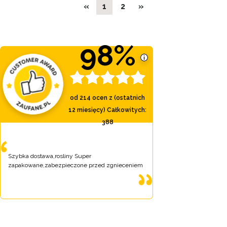
«
1
2
»
98%
od
214
ocen z (ostatnich
12 miesięcy)
Całkowitych
:
388
Szybka dostawa,rosliny Super
zapakowane,zabezpieczone przed zgnieceniem