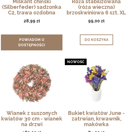
Miskant chiński
Róża stabilizowana
(Silberfeder) sadzonka
(róża wieczna)
C2, trawa ozdobna
brzoskwiniowa 6 szt. XL
28,99 zł
99,00 zł
POWIADOM O
DO KOSZYKA
DOSTĘPNOŚCI
NOWOŚĆ
Wianek z suszonych
Bukiet kwiatów June -
kwiatów 30 cm - wianek
zatrwian, krwawnik,
na drzwi
makówka