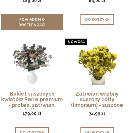
189,00 zł
84,00 zł
POWIADOM O
DO KOSZYKA
DOSTĘPNOŚCI
NOWOŚĆ
Bukiet suszonych
Zatrwian wrębny
kwiatów Perle premium
suszony żółty
- protea, zatrwian,
(limonium) - suszone
eukaliptus
kwiaty
179,00 zł
34,99 zł
DO KOSZYKA
DO KOSZYKA