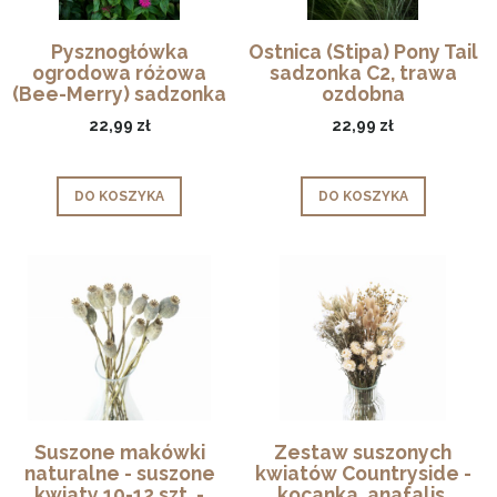
Pysznogłówka
Ostnica (Stipa) Pony Tail
ogrodowa różowa
sadzonka C2, trawa
(Bee-Merry) sadzonka
ozdobna
C2
22,99 zł
22,99 zł
DO KOSZYKA
DO KOSZYKA
Suszone makówki
Zestaw suszonych
naturalne - suszone
kwiatów Countryside -
kwiaty 10-12 szt. -
kocanka, anafalis,