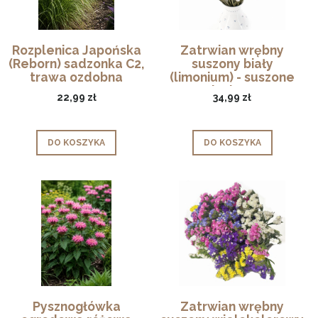
Rozplenica Japońska
Zatrwian wrębny
(Reborn) sadzonka C2,
suszony biały
trawa ozdobna
(limonium) - suszone
kwiaty
22,99 zł
34,99 zł
DO KOSZYKA
DO KOSZYKA
Pysznogłówka
Zatrwian wrębny