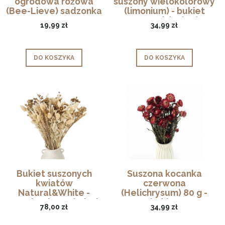
ogrodowa różowa
suszony wielokolorowy
(Bee-Lieve) sadzonka
(limonium) - bukiet
P14
suszonych kwiatów
19,99 zł
34,99 zł
DO KOSZYKA
DO KOSZYKA
Bukiet suszonych
Suszona kocanka
kwiatów
czerwona
Natural&White -
(Helichrysum) 80 g -
pszenica, len , phalaris
bukiet
78,00 zł
34,99 zł