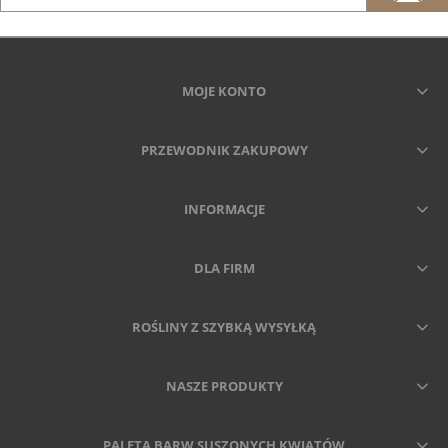
MOJE KONTO
PRZEWODNIK ZAKUPOWY
INFORMACJE
DLA FIRM
ROŚLINY Z SZYBKĄ WYSYŁKĄ
NASZE PRODUKTY
PALETA BARW SUSZONYCH KWIATÓW