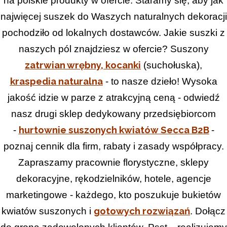
na polskie produkty w ofercie. Staramy się, aby jak
najwięcej suszek do Waszych naturalnych dekoracji
pochodziło od lokalnych dostawców. Jakie suszki z
naszych pól znajdziesz w ofercie? Suszony
zatrwian
wrębny
,
kocanki
(suchołuska),
kraspedia naturalna
- to nasze dzieło! Wysoka
jakość idzie w parze z atrakcyjną ceną - odwiedź
nasz drugi sklep dedykowany przedsiębiorcom
hurtownie suszonych kwiatów Secca B2B
-
-
poznaj cennik dla firm, rabaty i zasady współpracy.
Zapraszamy pracownie florystyczne, sklepy
dekoracyjne, rękodzielników, hotele, agencje
marketingowe - każdego, kto poszukuje bukietów
gotowych rozwiązań
kwiatów suszonych i
. Dołącz